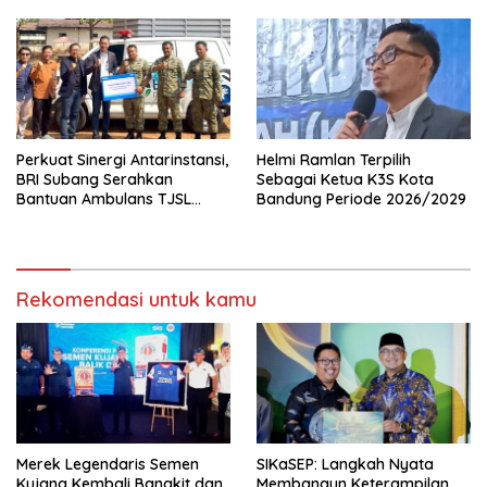
Apresiasi Layanan Pensiunan
Perkuat Sinergi Antarinstansi,
Helmi Ramlan Terpilih
BRI Subang Serahkan
Sebagai Ketua K3S Kota
Bantuan Ambulans TJSL
Bandung Periode 2026/2029
kepada Wingdik 300/Teknik
untuk Penunjang Kesehatan
Masyarakat
Rekomendasi untuk kamu
Merek Legendaris Semen
SIKaSEP: Langkah Nyata
Kujang Kembali Bangkit dan
Membangun Keterampilan