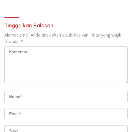
kepada Wingdik 300/Teknik
untuk Penunjang Kesehatan
Masyarakat
Tinggalkan Balasan
Alamat email Anda tidak akan dipublikasikan.
Ruas yang wajib
ditandai
*