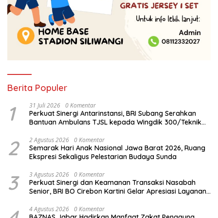
Berita Populer
1
31 Juli 2026
0 Komentar
Perkuat Sinergi Antarinstansi, BRI Subang Serahkan
Bantuan Ambulans TJSL kepada Wingdik 300/Teknik
untuk Penunjang Kesehatan Masyarakat
2
2 Agustus 2026
0 Komentar
Semarak Hari Anak Nasional Jawa Barat 2026, Ruang
Ekspresi Sekaligus Pelestarian Budaya Sunda
3
3 Agustus 2026
0 Komentar
Perkuat Sinergi dan Keamanan Transaksi Nasabah
Senior, BRI BO Cirebon Kartini Gelar Apresiasi Layanan
Pensiunan
4
4 Agustus 2026
0 Komentar
BAZNAS Jabar Hadirkan Manfaat Zakat Pengguna