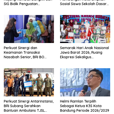
SIG Bidik Penguatan
Sosial Siswa Sekolah Dasar
Dominasi Pasar di Jawa
(SD) di Kota Bandung
Barat
Perkuat Sinergi dan
Semarak Hari Anak Nasional
Keamanan Transaksi
Jawa Barat 2026, Ruang
Nasabah Senior, BRI BO
Ekspresi Sekaligus
Cirebon Kartini Gelar
Pelestarian Budaya Sunda
Apresiasi Layanan Pensiunan
Perkuat Sinergi Antarinstansi,
Helmi Ramlan Terpilih
BRI Subang Serahkan
Sebagai Ketua K3S Kota
Bantuan Ambulans TJSL
Bandung Periode 2026/2029