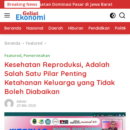
Langsung
Penguatan Dominasi Pasar di Jawa Barat
Breaking News
Program GEMAS
ke
konten
Beranda
Nasional
Daerah
Hiburan
Pendidikan
Politik
Beranda
Featured
Featured
,
Pemerintahan
Kesehatan Reproduksi, Adalah
Salah Satu Pilar Penting
Ketahanan Keluarga yang Tidak
Boleh Diabaikan
Admin
20 Mei 2026