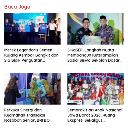
Baca Juga
Merek Legendaris Semen
SIKaSEP: Langkah Nyata
Kujang Kembali Bangkit dan
Membangun Keterampilan
SIG Bidik Penguatan
Sosial Siswa Sekolah Dasar
Dominasi Pasar di Jawa
(SD) di Kota Bandung
Barat
Perkuat Sinergi dan
Semarak Hari Anak Nasional
Keamanan Transaksi
Jawa Barat 2026, Ruang
Nasabah Senior, BRI BO
Ekspresi Sekaligus
Cirebon Kartini Gelar
Pelestarian Budaya Sunda