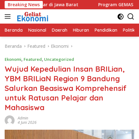
Langsung
 Pasar di Jawa Barat
Breaking News
Program GEMAS SDN 088 Embong An
ke
konten
Beranda
Nasional
Daerah
Hiburan
Pendidikan
Politik
Beranda
Featured
Ekonomi
Ekonomi
,
Featured
,
Uncategorized
Wujud Kepedulian Insan BRILian,
YBM BRILiaN Region 9 Bandung
Salurkan Beasiswa Komprehensif
untuk Ratusan Pelajar dan
Mahasiswa
Admin
4 Juni 2026