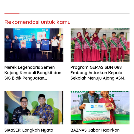
Apresiasi Layanan Pensiunan
Rekomendasi untuk kamu
Merek Legendaris Semen
Program GEMAS SDN 088
Kujang Kembali Bangkit dan
Embong Antarkan Kepala
SIG Bidik Penguatan
Sekolah Menuju Ajang ASN
Dominasi Pasar di Jawa
Berprestasi Tingkat Provinsi
Barat
Jawa Barat 2026
SIKaSEP: Langkah Nyata
BAZNAS Jabar Hadirkan