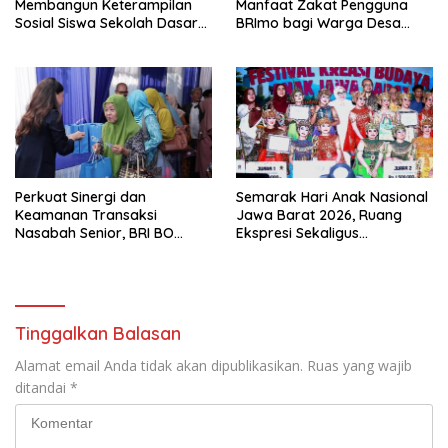
Membangun Keterampilan
Manfaat Zakat Pengguna
Sosial Siswa Sekolah Dasar
BRImo bagi Warga Desa
(SD) di Kota Bandung
Ciririp
Perkuat Sinergi dan
Semarak Hari Anak Nasional
Keamanan Transaksi
Jawa Barat 2026, Ruang
Nasabah Senior, BRI BO
Ekspresi Sekaligus
Cirebon Kartini Gelar
Pelestarian Budaya Sunda
Apresiasi Layanan Pensiunan
Tinggalkan Balasan
Alamat email Anda tidak akan dipublikasikan.
Ruas yang wajib
ditandai
*