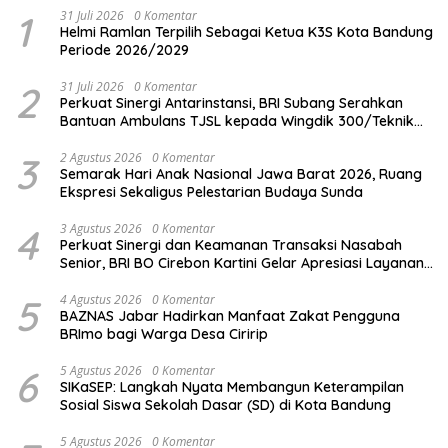
1
31 Juli 2026
0 Komentar
Helmi Ramlan Terpilih Sebagai Ketua K3S Kota Bandung
Periode 2026/2029
2
31 Juli 2026
0 Komentar
Perkuat Sinergi Antarinstansi, BRI Subang Serahkan
Bantuan Ambulans TJSL kepada Wingdik 300/Teknik
untuk Penunjang Kesehatan Masyarakat
3
2 Agustus 2026
0 Komentar
Semarak Hari Anak Nasional Jawa Barat 2026, Ruang
Ekspresi Sekaligus Pelestarian Budaya Sunda
4
3 Agustus 2026
0 Komentar
Perkuat Sinergi dan Keamanan Transaksi Nasabah
Senior, BRI BO Cirebon Kartini Gelar Apresiasi Layanan
Pensiunan
5
4 Agustus 2026
0 Komentar
BAZNAS Jabar Hadirkan Manfaat Zakat Pengguna
BRImo bagi Warga Desa Ciririp
6
5 Agustus 2026
0 Komentar
SIKaSEP: Langkah Nyata Membangun Keterampilan
Sosial Siswa Sekolah Dasar (SD) di Kota Bandung
5 Agustus 2026
0 Komentar