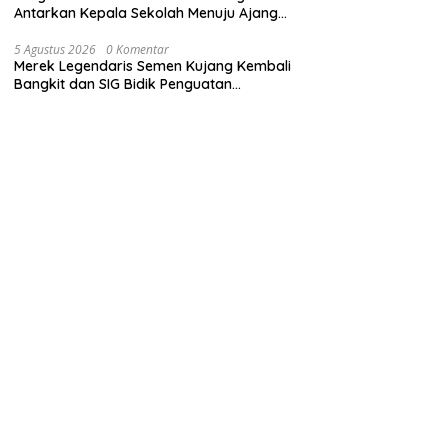
Antarkan Kepala Sekolah Menuju Ajang
ASN Berprestasi Tingkat Provinsi Jawa
Barat 2026
5 Agustus 2026
0 Komentar
Merek Legendaris Semen Kujang Kembali
Bangkit dan SIG Bidik Penguatan
Dominasi Pasar di Jawa Barat