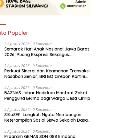
ita Populer
2 Agustus 2026
0 Komentar
Semarak Hari Anak Nasional Jawa Barat
2026, Ruang Ekspresi Sekaligus
Pelestarian Budaya Sunda
3 Agustus 2026
0 Komentar
Perkuat Sinergi dan Keamanan Transaksi
Nasabah Senior, BRI BO Cirebon Kartini
Gelar Apresiasi Layanan Pensiunan
4 Agustus 2026
0 Komentar
BAZNAS Jabar Hadirkan Manfaat Zakat
Pengguna BRImo bagi Warga Desa Ciririp
5 Agustus 2026
0 Komentar
SIKaSEP: Langkah Nyata Membangun
Keterampilan Sosial Siswa Sekolah Dasar
(SD) di Kota Bandung
5 Agustus 2026
0 Komentar
Program GEMAS SDN 088 Embong