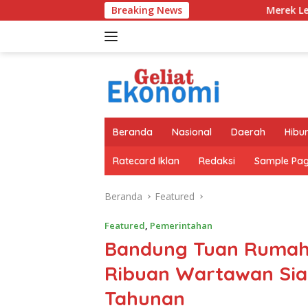
Langsung
Breaking News
Merek Legendaris Semen Kujang Ke
ke
konten
Beranda
Nasional
Daerah
Hibu
Ratecard Iklan
Redaksi
Sample Pa
Beranda
Featured
Featured
,
Pemerintahan
Bandung Tuan Rumah 
Ribuan Wartawan Siap
Tahunan