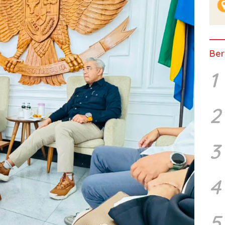
Ber
1
2
3
4
5