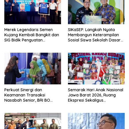
Merek Legendaris Semen
SIKaSEP: Langkah Nyata
Kujang Kembali Bangkit dan
Membangun Keterampilan
SIG Bidik Penguatan
Sosial Siswa Sekolah Dasar
Dominasi Pasar di Jawa
(SD) di Kota Bandung
Barat
Perkuat Sinergi dan
Semarak Hari Anak Nasional
Keamanan Transaksi
Jawa Barat 2026, Ruang
Nasabah Senior, BRI BO
Ekspresi Sekaligus
Cirebon Kartini Gelar
Pelestarian Budaya Sunda
Apresiasi Layanan Pensiunan