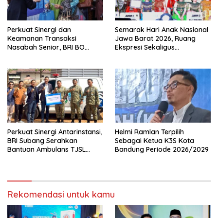
Perkuat Sinergi dan
Semarak Hari Anak Nasional
Keamanan Transaksi
Jawa Barat 2026, Ruang
Nasabah Senior, BRI BO
Ekspresi Sekaligus
Cirebon Kartini Gelar
Pelestarian Budaya Sunda
Apresiasi Layanan Pensiunan
Perkuat Sinergi Antarinstansi,
Helmi Ramlan Terpilih
BRI Subang Serahkan
Sebagai Ketua K3S Kota
Bantuan Ambulans TJSL
Bandung Periode 2026/2029
kepada Wingdik 300/Teknik
untuk Penunjang Kesehatan
Masyarakat
Rekomendasi untuk kamu