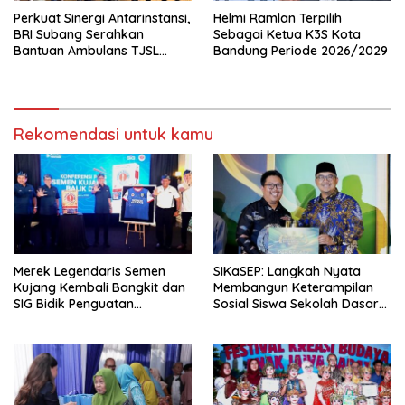
Perkuat Sinergi Antarinstansi,
Helmi Ramlan Terpilih
BRI Subang Serahkan
Sebagai Ketua K3S Kota
Bantuan Ambulans TJSL
Bandung Periode 2026/2029
kepada Wingdik 300/Teknik
untuk Penunjang Kesehatan
Masyarakat
Rekomendasi untuk kamu
Merek Legendaris Semen
SIKaSEP: Langkah Nyata
Kujang Kembali Bangkit dan
Membangun Keterampilan
SIG Bidik Penguatan
Sosial Siswa Sekolah Dasar
Dominasi Pasar di Jawa
(SD) di Kota Bandung
Barat