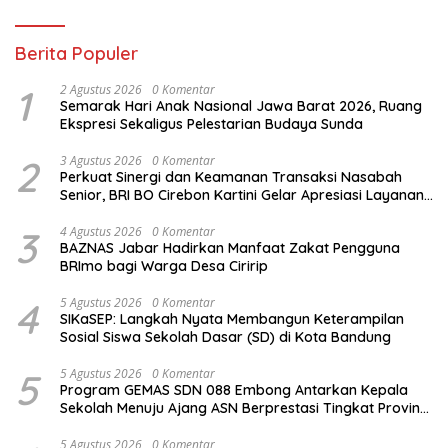
Berita Populer
1
2 Agustus 2026
0 Komentar
Semarak Hari Anak Nasional Jawa Barat 2026, Ruang
Ekspresi Sekaligus Pelestarian Budaya Sunda
2
3 Agustus 2026
0 Komentar
Perkuat Sinergi dan Keamanan Transaksi Nasabah
Senior, BRI BO Cirebon Kartini Gelar Apresiasi Layanan
Pensiunan
3
4 Agustus 2026
0 Komentar
BAZNAS Jabar Hadirkan Manfaat Zakat Pengguna
BRImo bagi Warga Desa Ciririp
4
5 Agustus 2026
0 Komentar
SIKaSEP: Langkah Nyata Membangun Keterampilan
Sosial Siswa Sekolah Dasar (SD) di Kota Bandung
5
5 Agustus 2026
0 Komentar
Program GEMAS SDN 088 Embong Antarkan Kepala
Sekolah Menuju Ajang ASN Berprestasi Tingkat Provinsi
Jawa Barat 2026
5 Agustus 2026
0 Komentar