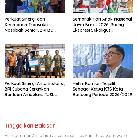
Perkuat Sinergi dan
Semarak Hari Anak Nasional
Keamanan Transaksi
Jawa Barat 2026, Ruang
Nasabah Senior, BRI BO
Ekspresi Sekaligus
Cirebon Kartini Gelar
Pelestarian Budaya Sunda
Apresiasi Layanan Pensiunan
Perkuat Sinergi Antarinstansi,
Helmi Ramlan Terpilih
BRI Subang Serahkan
Sebagai Ketua K3S Kota
Bantuan Ambulans TJSL
Bandung Periode 2026/2029
kepada Wingdik 300/Teknik
untuk Penunjang Kesehatan
Masyarakat
Tinggalkan Balasan
Alamat email Anda tidak akan dipublikasikan.
Ruas yang wajib