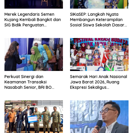
Merek Legendaris Semen
SIKaSEP: Langkah Nyata
Kujang Kembali Bangkit dan
Membangun Keterampilan
SIG Bidik Penguatan
Sosial Siswa Sekolah Dasar
Dominasi Pasar di Jawa
(SD) di Kota Bandung
Barat
Perkuat Sinergi dan
Semarak Hari Anak Nasional
Keamanan Transaksi
Jawa Barat 2026, Ruang
Nasabah Senior, BRI BO
Ekspresi Sekaligus
Cirebon Kartini Gelar
Pelestarian Budaya Sunda
Apresiasi Layanan Pensiunan