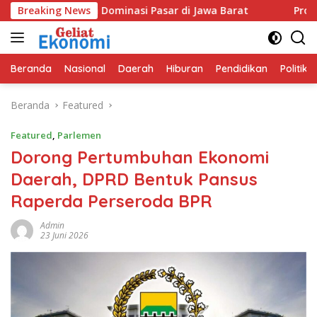
Langsung
nguatan Dominasi Pasar di Jawa Barat
Breaking News
Program GEMAS S
ke
konten
Beranda
Nasional
Daerah
Hiburan
Pendidikan
Politik
Beranda
Featured
Featured
,
Parlemen
Dorong Pertumbuhan Ekonomi
Daerah, DPRD Bentuk Pansus
Raperda Perseroda BPR
Admin
23 Juni 2026