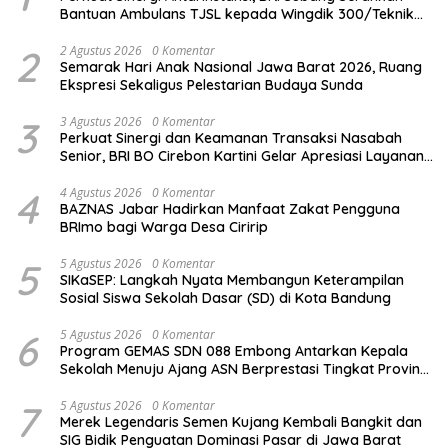
Bantuan Ambulans TJSL kepada Wingdik 300/Teknik
untuk Penunjang Kesehatan Masyarakat
2
2 Agustus 2026
0 Komentar
Semarak Hari Anak Nasional Jawa Barat 2026, Ruang
Ekspresi Sekaligus Pelestarian Budaya Sunda
3
3 Agustus 2026
0 Komentar
Perkuat Sinergi dan Keamanan Transaksi Nasabah
Senior, BRI BO Cirebon Kartini Gelar Apresiasi Layanan
Pensiunan
4
4 Agustus 2026
0 Komentar
BAZNAS Jabar Hadirkan Manfaat Zakat Pengguna
BRImo bagi Warga Desa Ciririp
5
5 Agustus 2026
0 Komentar
SIKaSEP: Langkah Nyata Membangun Keterampilan
Sosial Siswa Sekolah Dasar (SD) di Kota Bandung
6
5 Agustus 2026
0 Komentar
Program GEMAS SDN 088 Embong Antarkan Kepala
Sekolah Menuju Ajang ASN Berprestasi Tingkat Provinsi
Jawa Barat 2026
7
5 Agustus 2026
0 Komentar
Merek Legendaris Semen Kujang Kembali Bangkit dan
SIG Bidik Penguatan Dominasi Pasar di Jawa Barat