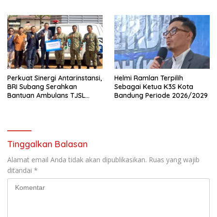
Cirebon Kartini Gelar
Pelestarian Budaya Sunda
Apresiasi Layanan Pensiunan
Perkuat Sinergi Antarinstansi,
Helmi Ramlan Terpilih
BRI Subang Serahkan
Sebagai Ketua K3S Kota
Bantuan Ambulans TJSL
Bandung Periode 2026/2029
kepada Wingdik 300/Teknik
untuk Penunjang Kesehatan
Masyarakat
Tinggalkan Balasan
Alamat email Anda tidak akan dipublikasikan.
Ruas yang wajib
ditandai
*