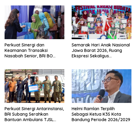
Barat
Perkuat Sinergi dan
Semarak Hari Anak Nasional
Keamanan Transaksi
Jawa Barat 2026, Ruang
Nasabah Senior, BRI BO
Ekspresi Sekaligus
Cirebon Kartini Gelar
Pelestarian Budaya Sunda
Apresiasi Layanan Pensiunan
Perkuat Sinergi Antarinstansi,
Helmi Ramlan Terpilih
BRI Subang Serahkan
Sebagai Ketua K3S Kota
Bantuan Ambulans TJSL
Bandung Periode 2026/2029
kepada Wingdik 300/Teknik
untuk Penunjang Kesehatan
Masyarakat