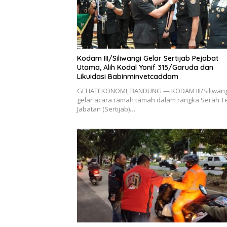
Kodam III/Siliwangi Gelar Sertijab Pejabat
Utama, Alih Kodal Yonif 315/Garuda dan
Likuidasi Babinminvetcaddam
GELIATEKONOMI, BANDUNG — KODAM III/Siliwang
gelar acara ramah tamah dalam rangka Serah T
Jabatan (Sertijab)…