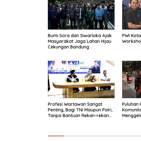
Bumi Sora dan Siwarloka Ajak
PWI Kot
Masyarakat Jaga Lahan Hijau
Workshop
Cekungan Bandung
Profesi Wartawan Sangat
Puluhan 
Penting, Bagi TNI Maupun Polri,
Komunit
Tanpa Bantuan Rekan-rekan
Menggela
Media, Tidak Bisa Mencapai
Hasil Maksimal