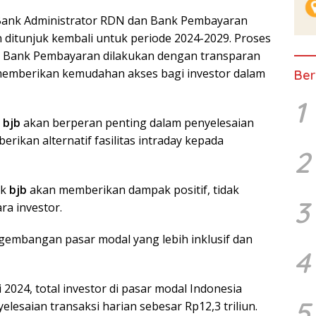
 Bank Administrator RDN dan Bank Pembayaran
ditunjuk kembali untuk periode 2024-2029. Proses
n Bank Pembayaran dilakukan dengan transparan
 memberikan kemudahan akses bagi investor dalam
Ber
1
k
bjb
akan berperan penting dalam penyelesaian
rikan alternatif fasilitas intraday kepada
2
nk
bjb
akan memberikan dampak positif, tidak
3
ra investor.
embangan pasar modal yang lebih inklusif dan
4
2024, total investor di pasar modal Indonesia
5
elesaian transaksi harian sebesar Rp12,3 triliun.