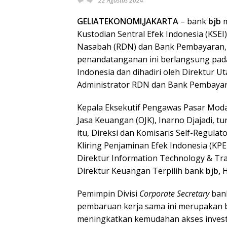
22 Agustus 2024
GELIATEKONOMI,JAKARTA
– bank
bjb
m
Kustodian Sentral Efek Indonesia (KSE
Nasabah (RDN) dan Bank Pembayaran, 
penandatanganan ini berlangsung pada
Indonesia dan dihadiri oleh Direktur U
Administrator RDN dan Bank Pembayar
Kepala Eksekutif Pengawas Pasar Moda
Jasa Keuangan (OJK), Inarno Djajadi, tu
itu, Direksi dan Komisaris Self-Regulat
Kliring Penjaminan Efek Indonesia (KPE
Direktur Information Technology & Tr
Direktur Keuangan Terpilih bank
bjb,
H
Pemimpin Divisi
Corporate Secretary
ban
pembaruan kerja sama ini merupakan 
meningkatkan kemudahan akses invest