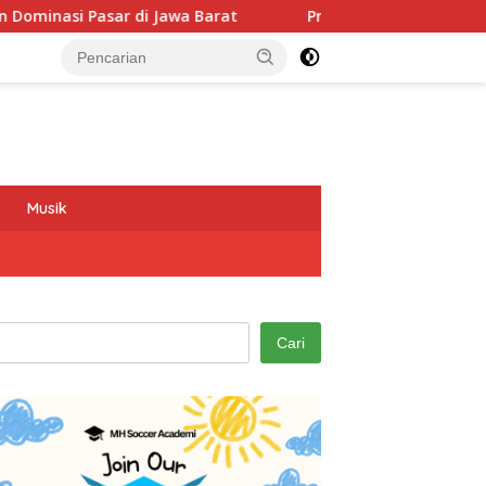
wa Barat
Program GEMAS SDN 088 Embong Antarkan Kepal
Musik
Cari