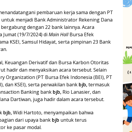
enandatangani pembaruan kerja sama dengan PT
I) untuk menjadi Bank Administrator Rekening Dana
bergabung dengan 22 bank lainnya. Acara
 Jumat (19/7/2024) di
Main Hall
Bursa Efek
tama KSEI, Samsul Hidayat, serta pimpinan 23 Bank
an.
l, Keuangan Derivatif dan Bursa Karbon Otoritas
rut hadir dan menyaksikan acara tersebut. Selain
ory Organization (PT Bursa Efek Indonesia (BEI), PT
I), dan KSEI), serta perwakilan bank
bjb,
termasuk
ansaction Banking bank
bjb,
Rio Lanasier, dan
ana Dartiwan, juga hadir dalam acara tersebut.
k
bjb,
Widi Hartoto, menyampaikan bahwa
bagian dari upaya bank
bjb
untuk terus
or ke pasar modal.