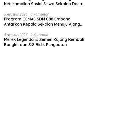
Keterampilan Sosial Siswa Sekolah Dasar
(SD) di Kota Bandung
5 Agustus 2026
0 Komentar
Program GEMAS SDN 088 Embong
Antarkan Kepala Sekolah Menuju Ajang
ASN Berprestasi Tingkat Provinsi Jawa
Barat 2026
5 Agustus 2026
0 Komentar
Merek Legendaris Semen Kujang Kembali
Bangkit dan SIG Bidik Penguatan
Dominasi Pasar di Jawa Barat