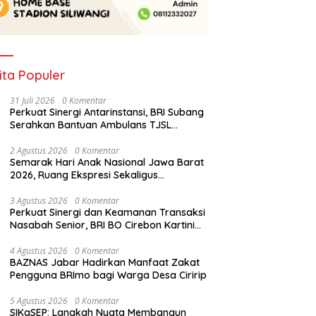
ita Populer
31 Juli 2026
0 Komentar
Perkuat Sinergi Antarinstansi, BRI Subang
Serahkan Bantuan Ambulans TJSL
kepada Wingdik 300/Teknik untuk
Penunjang Kesehatan Masyarakat
2 Agustus 2026
0 Komentar
Semarak Hari Anak Nasional Jawa Barat
2026, Ruang Ekspresi Sekaligus
Pelestarian Budaya Sunda
3 Agustus 2026
0 Komentar
Perkuat Sinergi dan Keamanan Transaksi
Nasabah Senior, BRI BO Cirebon Kartini
Gelar Apresiasi Layanan Pensiunan
4 Agustus 2026
0 Komentar
BAZNAS Jabar Hadirkan Manfaat Zakat
Pengguna BRImo bagi Warga Desa Ciririp
5 Agustus 2026
0 Komentar
SIKaSEP: Langkah Nyata Membangun