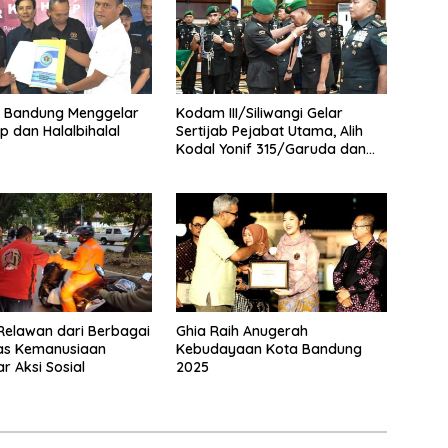
a Bandung Menggelar
Kodam III/Siliwangi Gelar
 dan Halalbihalal
Sertijab Pejabat Utama, Alih
Kodal Yonif 315/Garuda dan
Likuidasi Babinminvetcaddam
Relawan dari Berbagai
Ghia Raih Anugerah
as Kemanusiaan
Kebudayaan Kota Bandung
r Aksi Sosial
2025