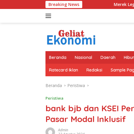
Langsung
Breaking News
Merek Legendaris Semen Kujang K
ke
konten
Beranda
Nasional
Daerah
Hibu
Ratecard Iklan
Redaksi
Sample Pa
Beranda
Peristiwa
Peristiwa
bank bjb dan KSEI Pe
Pasar Modal Inklusif
Admin