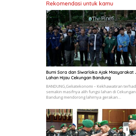
Rekomendasi untuk kamu
Bumi Sora dan Siwarloka Ajak Masyarakat
Lahan Hijau Cekungan Bandung
BANDUNG,Geliatekonomi – Kekhawatiran terha
semakin masifnya alih fungsi lahan di Cekungan
Bandung mendorong lahirnya gerakan…