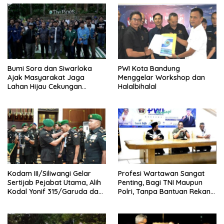
Bumi Sora dan Siwarloka
PWI Kota Bandung
Ajak Masyarakat Jaga
Menggelar Workshop dan
Lahan Hijau Cekungan
Halalbihalal
Bandung
Kodam III/Siliwangi Gelar
Profesi Wartawan Sangat
Sertijab Pejabat Utama, Alih
Penting, Bagi TNI Maupun
Kodal Yonif 315/Garuda dan
Polri, Tanpa Bantuan Rekan-
Likuidasi
rekan Media, Tidak Bisa
Babinminvetcaddam
Mencapai Hasil Maksimal