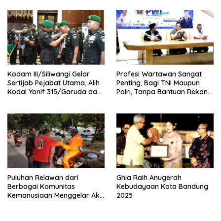
Kodam III/Siliwangi Gelar
Profesi Wartawan Sangat
Sertijab Pejabat Utama, Alih
Penting, Bagi TNI Maupun
Kodal Yonif 315/Garuda dan
Polri, Tanpa Bantuan Rekan-
Likuidasi
rekan Media, Tidak Bisa
Babinminvetcaddam
Mencapai Hasil Maksimal
Puluhan Relawan dari
Ghia Raih Anugerah
Berbagai Komunitas
Kebudayaan Kota Bandung
Kemanusiaan Menggelar Aksi
2025
Sosial