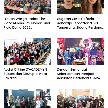
Ribuan Warga Padati The
Gugatan Cerai Rafaela
Plaza Millennium, Nobar Final
Rahardja Terdaftar di PN
Piala Dunia 2026
Tangerang, Sidang Perdana
Berlangsung Meriah
Pekan Depan
Audisi Offline D’ACADEMY 8
Dengan Semangat
Sukses dan Ditutup di Kota
Kebersamaan, Menjadi
Jakarta
Kekuatan BertahanFORWAN
Indonesia Genap 12 Tahun