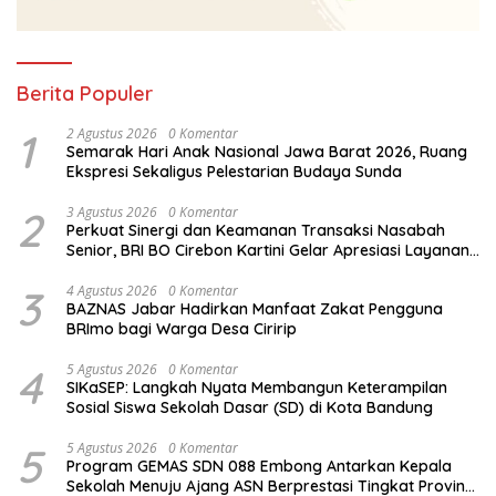
Berita Populer
1
2 Agustus 2026
0 Komentar
Semarak Hari Anak Nasional Jawa Barat 2026, Ruang
Ekspresi Sekaligus Pelestarian Budaya Sunda
2
3 Agustus 2026
0 Komentar
Perkuat Sinergi dan Keamanan Transaksi Nasabah
Senior, BRI BO Cirebon Kartini Gelar Apresiasi Layanan
Pensiunan
3
4 Agustus 2026
0 Komentar
BAZNAS Jabar Hadirkan Manfaat Zakat Pengguna
BRImo bagi Warga Desa Ciririp
4
5 Agustus 2026
0 Komentar
SIKaSEP: Langkah Nyata Membangun Keterampilan
Sosial Siswa Sekolah Dasar (SD) di Kota Bandung
5
5 Agustus 2026
0 Komentar
Program GEMAS SDN 088 Embong Antarkan Kepala
Sekolah Menuju Ajang ASN Berprestasi Tingkat Provinsi