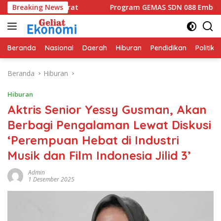
Langsung
Jawa Barat
Breaking News
Program GEMAS SDN 088 Embong Antarkan Kep
ke
konten
Beranda
Nasional
Daerah
Hiburan
Pendidikan
Politik
Beranda
Hiburan
Hiburan
Aktris Senior Yessy Gusman, Akan
Berbagi Pengalaman Lewat Diskusi
‘Perempuan Hebat di Industri
Musik dan Film Indonesia Jilid 3’
Admin
1 Desember 2025