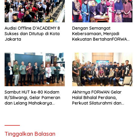
Audisi Offline D’ACADEMY 8
Dengan Semangat
Sukses dan Ditutup di Kota
Kebersamaan, Menjadi
Jakarta
Kekuatan BertahanFORWAN
Indonesia Genap 12 Tahun
Sambut HUT ke-80 Kodam
Akhirnya FORWAN Gelar
III/Siliwangi, Gelar Pameran
Halal Bihalal Perdana,
dan Lelang Mahakarya
Perkuat Silaturahmi dan
Firdaus Alamhudi Satu-
Soliditas Organisasi
satunya Maestro Pelukis Bulu
Ayam di Dunia
Tinggalkan Balasan