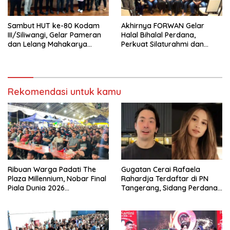
Sambut HUT ke-80 Kodam
Akhirnya FORWAN Gelar
III/Siliwangi, Gelar Pameran
Halal Bihalal Perdana,
dan Lelang Mahakarya
Perkuat Silaturahmi dan
Firdaus Alamhudi Satu-
Soliditas Organisasi
satunya Maestro Pelukis Bulu
Ayam di Dunia
Rekomendasi untuk kamu
Ribuan Warga Padati The
Gugatan Cerai Rafaela
Plaza Millennium, Nobar Final
Rahardja Terdaftar di PN
Piala Dunia 2026
Tangerang, Sidang Perdana
Berlangsung Meriah
Pekan Depan