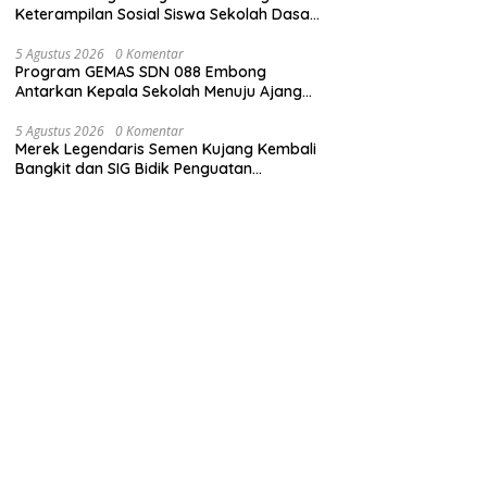
Keterampilan Sosial Siswa Sekolah Dasar
(SD) di Kota Bandung
5 Agustus 2026
0 Komentar
Program GEMAS SDN 088 Embong
Antarkan Kepala Sekolah Menuju Ajang
ASN Berprestasi Tingkat Provinsi Jawa
Barat 2026
5 Agustus 2026
0 Komentar
Merek Legendaris Semen Kujang Kembali
Bangkit dan SIG Bidik Penguatan
Dominasi Pasar di Jawa Barat