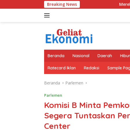
Langsung
Breaking News
Merek Legendaris Semen Kujan
ke
konten
Beranda
Nasional
Daerah
Hibu
Ratecard Iklan
Redaksi
Sample Pa
Beranda
Parlemen
Parlemen
Komisi B Minta Pemko
Segera Tuntaskan Per
Center