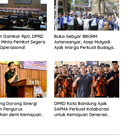
n Damkar Rp0, DPRD
Buka Gebyar BBGRM
 Minta Pemkot Segera
Astanaanyar, Asep Mulyadi
 Operasional
Ajak Warga Perkuat Budaya
Gotong Royong
ng Dorong Sinergi
DPRD Kota Bandung Ajak
n Pengurus
SAPMA Perkuat Kolaborasi
ahan demi Kemajuan
untuk Kemajuan Generasi
gan
Muda