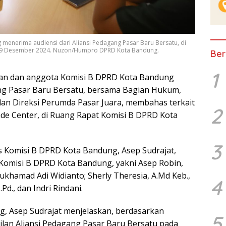
menerima audiensi dari Aliansi Pedagang Pasar Baru Bersatu, di
 19 Desember 2024. Nuzon/Humpro DPRD Kota Bandung.
Ber
1
 dan anggota Komisi B DPRD Kota Bandung
ang Pasar Baru Bersatu, bersama Bagian Hukum,
an Direksi Perumda Pasar Juara, membahas terkait
2
rade Center, di Ruang Rapat Komisi B DPRD Kota
3
is Komisi B DPRD Kota Bandung, Asep Sudrajat,
ta Komisi B DPRD Kota Bandung, yakni Asep Robin,
 Mukhamad Adi Widianto; Sherly Theresia, A.Md Keb.,
4
M.Pd., dan Indri Rindani.
g, Asep Sudrajat menjelaskan, berdasarkan
5
ilan Aliansi Pedagang Pasar Baru Bersatu pada