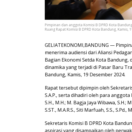
Pimpinan dan anggota Komisi B DPRD Kota Bandung 
Ruang Rapat Komisi B DPRD Kota Bandung, Kamis,
GELIATEKONOMI,BANDUNG — Pimpinan
menerima audiensi dari Aliansi Pedag
Bagian Ekonomi Setda Kota Bandung, d
dinamika yang terjadi di Pasar Baru T
Bandung, Kamis, 19 Desember 2024.
Rapat tersebut dipimpin oleh Sekretar
S.A.P., serta dihadiri oleh para anggo
S.H., M.H.; M. Bagja Jaya Wibawa, S.H.;
S.ST., M.A.R.S., Siti Marfuah, S.S., S.Pd., 
Sekretaris Komisi B DPRD Kota Bandun
aspirasi yang disampaikan oleh perwak