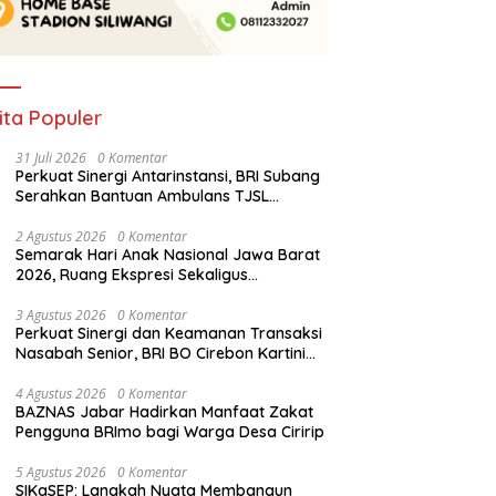
ita Populer
31 Juli 2026
0 Komentar
Perkuat Sinergi Antarinstansi, BRI Subang
Serahkan Bantuan Ambulans TJSL
kepada Wingdik 300/Teknik untuk
Penunjang Kesehatan Masyarakat
2 Agustus 2026
0 Komentar
Semarak Hari Anak Nasional Jawa Barat
2026, Ruang Ekspresi Sekaligus
Pelestarian Budaya Sunda
3 Agustus 2026
0 Komentar
Perkuat Sinergi dan Keamanan Transaksi
Nasabah Senior, BRI BO Cirebon Kartini
Gelar Apresiasi Layanan Pensiunan
4 Agustus 2026
0 Komentar
BAZNAS Jabar Hadirkan Manfaat Zakat
Pengguna BRImo bagi Warga Desa Ciririp
5 Agustus 2026
0 Komentar
SIKaSEP: Langkah Nyata Membangun