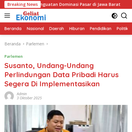
Langsung
dik Penguatan Dominasi Pasar di Jawa Barat
Breaking News
Program G
ke
konten
Beranda
Nasional
Daerah
Hiburan
Pendidikan
Politik
Beranda
Parlemen
Parlemen
Susanto, Undang-Undang
Perlindungan Data Pribadi Harus
Segera Di Implementasikan
Admin
3 Oktober 2025