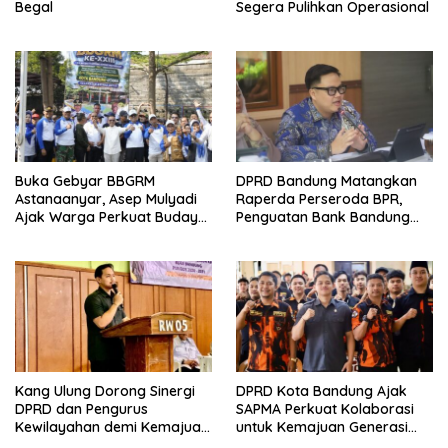
Begal
Segera Pulihkan Operasional
Buka Gebyar BBGRM
DPRD Bandung Matangkan
Astanaanyar, Asep Mulyadi
Raperda Perseroda BPR,
Ajak Warga Perkuat Budaya
Penguatan Bank Bandung
Gotong Royong
Jadi Prioritas
Kang Ulung Dorong Sinergi
DPRD Kota Bandung Ajak
DPRD dan Pengurus
SAPMA Perkuat Kolaborasi
Kewilayahan demi Kemajuan
untuk Kemajuan Generasi
Lingkungan
Muda