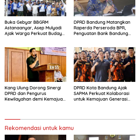
Buka Gebyar BBGRM
DPRD Bandung Matangkan
Astanaanyar, Asep Mulyadi
Raperda Perseroda BPR,
Ajak Warga Perkuat Budaya
Penguatan Bank Bandung
Gotong Royong
Jadi Prioritas
Kang Ulung Dorong Sinergi
DPRD Kota Bandung Ajak
DPRD dan Pengurus
SAPMA Perkuat Kolaborasi
Kewilayahan demi Kemajuan
untuk Kemajuan Generasi
Lingkungan
Muda
Rekomendasi untuk kamu